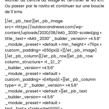
Monter au centre du village et terminer le 40 km.
Ou passer par le ravito et continuer sur une boucle
de 11 kms.
[/et_pb_text][et_pb_image
src= »https://outdoorandnews.com/wp-
content/uploads/2020/08/IMG_2030-scaled.jpg »
title_text= »IMG_2030″ _builder_version= »4.5.6″
_module_preset= »default » min_height= »711px »
custom_padding= »||50px||| »][/et_pb_image]
[/et_pb_column][/et_pb_row][et_pb_row
column_structure= »1_2,1_2″
_builder_version= »4.5.6″
_module_preset= »default »
custom_padding= »||46px||| »][et_pb_column
type= »1_2″ _builder_version= »4.5.6″
_module_preset= »default »][et_pb_text
_builder_version= »4.5.6″
_module_preset= »default »
text_font= »Trebuchet|||||||| »