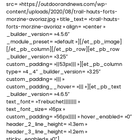
src= »https://outdoorandnews.com/wp-
content/uploads/2020/08/trail-hauts-forts-
morzine-avoriaz.jpg » title_text= »trail-hauts-
forts-morzine-avoriaz » align= »center »
_builder_version= »4.5.6″
_module_preset= »default »][/et_pb_image]
[/et_pb_column][/et_pb_row][et_pb_row
_builder_version= »3.25″
custom_padding= »||53px||| »][et_pb_column
type= »4_4″ _builder_version= »3.25″
custom_padding= »||| »
custom_padding__hover= »||| »][et_pb_text
_builder_version= »4.6.5″
text_font= »Trebuchet|||||||| »
text_font_size= »16px »
custom_padding= »56px||||| » hover_enabled= »0″
header_2_line_height= »1.3em »
header_3_line_height= »1.2em »
sticky_enabled= »0″]