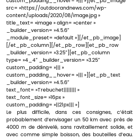
custom_padding__hover= »||| »][et_pb_image
src= »https://outdoorandnews.com/wp-
content/uploads/2020/08/image.jpg »
title_text= »image » align= »center »
_builder_version= »4.5.6″
_module_preset= »default »][/et_pb_image]
[/et_pb_column][/et_pb_row][et_pb_row
_builder_version= »3.25″][et_pb_column
type= »4_4″ _builder_version= »3.25″
custom_padding= »||| »
custom_padding__hover= »||| »][et_pb_text
_builder_version= »4.5.6″
text_font= »Trebuchet|||||||| »
text_font_size= »16px »
custom_padding= »||21px||| »]
Le plus difficile, dans ces consignes, c’était
probablement d’envisager un 50 km avec près de
4000 m de dénivelé, sans ravitaillement solide, et
avec comme simple boisson, des bouteilles d’eau.