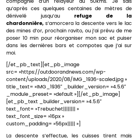
compagnie d’un relayeur du 50kms. Je sais
qu’après ces quelques centaines de mètres de
dénivelé jusqu’au
re
fuge de la
chardonnière,
s’amorcera la descente vers le lac
des mines d’or, prochain ravito, ou j’ai prévu de me
poser 10 min pour réorganiser mon sac et puiser
dans les dernières bars et compotes que j’ai sur
moi.
[/et_pb_text][et_pb_image
src= »https://outdoorandnews.com/wp-
content/uploads/2020/08/IMG_1936-scaled.jpg »
title_text= »IMG_1936″ _builder_version= »4.5.6″
_module_preset= »default »][/et_pb_image]
[et_pb_text _builder_version= »4.5.6″
text_font= »Trebuchet|||||||| »
text_font_size= »16px »
custom_padding= »56px||||| »]
La descente s’effectue, les cuisses tirent mais