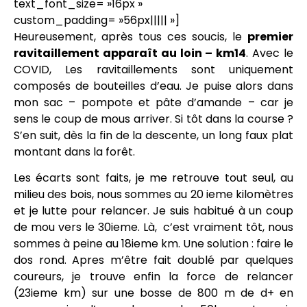
text_font_size= »16px »
custom_padding= »56px||||| »]
Heureusement, après tous ces soucis, le
premier
ravitaillement apparaît au loin – km14
. Avec le
COVID, Les ravitaillements sont uniquement
composés de bouteilles d’eau. Je puise alors dans
mon sac – pompote et pâte d’amande – car je
sens le coup de mous arriver. Si tôt dans la course ?
S’en suit, dès la fin de la descente, un long faux plat
montant dans la forêt.
Les écarts sont faits, je me retrouve tout seul, au
milieu des bois, nous sommes au 20 ieme kilomètres
et je lutte pour relancer. Je suis habitué à un coup
de mou vers le 30ieme. Là, c’est vraiment tôt, nous
sommes à peine au 18ieme km. Une solution : faire le
dos rond. Apres m’être fait doublé par quelques
coureurs, je trouve enfin la force de relancer
(23ieme km) sur une bosse de 800 m de d+ en