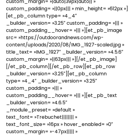
custom_margin= »|auto|39px|auto|| »
custom_padding= »||0px||| » min_height= »612px »]
[et_pb_column type= »4_4″
_builder_version= »3.25″ custom_padding= »||| »
custom_padding__hover= »||| »][et_pb_image
src= »https://outdoorandnews.com/wp-
content/uploads/2020/08/IMG_1927-scaled.jpg »
title_text= »IMG_1927″ _builder_version= »4.5.6″
custom_margin= »||63px||| »][/et_pb_image]
[/et_pb_column][/et_pb_row][et_pb_row
_builder_version= »3.25″][et_pb_column
type= »4_4″ _builder_version= »3.25″
custom_padding= »||| »
custom_padding__hover= »||| »][et_pb_text
_builder_version= »4.6.5″
_module_preset= »default »
text_font= »Trebuchet|||||||| »
text_font_size= »16px » hover_enabled= »0″
custom_margin= »-47px||||| »