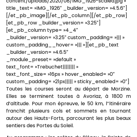
content/uploads/2020/08/IMG_1926-scaled.jpg »
title_text= »IMG_1926″ _builder_version= »4.5.6″]
[/et_pb_image][/et_pb_column][/et_pb_row]
[et_pb_row _builder_version= »3.25″]
[et_pb_column type= »4_4″
_builder_version= »3.25″ custom_padding= »||| »
custom_padding__hover= »||| »][et_pb_text
_builder_version= »4.6.5″
_module_preset= »default »
text_font= »Trebuchet|||||||| »
text_font_size= »16px » hover_enabled= »0″
custom_padding= »21px||||| » sticky_enabled= »0″]
Toutes les courses seront au départ de Morzine.
Elles se terminent toutes à Avoriaz, à 1800 m
d’altitude. Pour mon épreuve, le 50 km, l’’itinéraire
franchit plusieurs cols et sommets en tournant
autour des Hauts-Forts, parcourant les plus beaux
sentiers des Portes du Soleil.