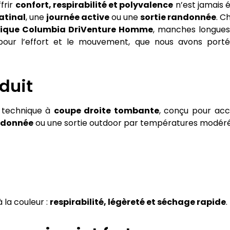
frir
confort, respirabilité et polyvalence
n’est jamais é
atinal
, une
journée active
ou une
sortie randonnée
. C
hnique Columbia DriVenture Homme
, manches longues 
our l’effort et le mouvement, que nous avons porté 
duit
t technique à
coupe droite tombante
, conçu pour ac
ndonnée
ou une sortie outdoor par températures modéré
la couleur :
respirabilité, légèreté et séchage rapide
.