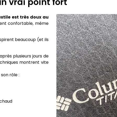
n vrai point fort
extile est très doux au
iment confortable, même
nspirent beaucoup (et ils
près plusieurs jours de
echniques montrent vite
son rôle :
 chaud