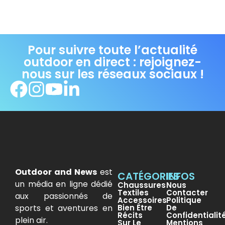
Pour suivre toute l’actualité
outdoor en direct : rejoignez-
nous sur les réseaux sociaux !
Outdoor and News
est
CATÉGORIES
INFOS
un média en ligne dédié
Chaussures
Nous
Textiles
Contacter
aux passionnés de
Accessoires
Politique
sports et aventures en
Bien Être
De
Récits
Confidentialit
plein air.
Sur Le
Mentions