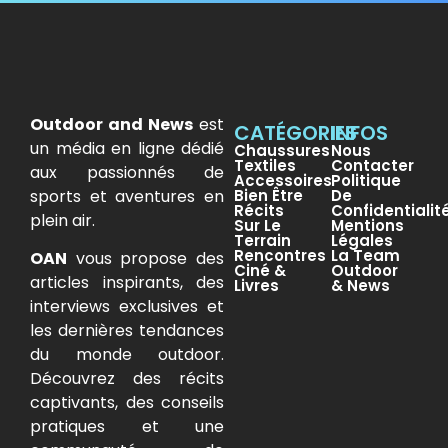
Outdoor and News
est
CATÉGORIES
INFOS
un média en ligne dédié
Chaussures
Nous
Textiles
Contacter
aux passionnés de
Accessoires
Politique
sports et aventures en
Bien Être
De
Récits
Confidentialit
plein air.
Sur Le
Mentions
Terrain
Légales
Rencontres
La Team
OAN
vous propose des
Ciné &
Outdoor
articles inspirants, des
Livres
& News
interviews exclusives et
les dernières tendances
du monde outdoor.
Découvrez des récits
captivants, des conseils
pratiques et une