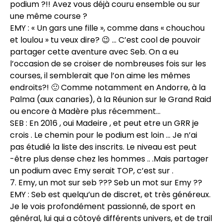
podium ?!! Avez vous déjà couru ensemble ou sur
une même course ?
EMY : « Un gars une fille », comme dans « chouchou
et loulou » tu veux dire? 😉 … C’est cool de pouvoir
partager cette aventure avec Seb. On a eu
l’occasion de se croiser de nombreuses fois sur les
courses, il semblerait que l’on aime les mêmes
endroits?! 🙂 Comme notamment en Andorre, à la
Palma (aux canaries), à la Réunion sur le Grand Raid
ou encore à Madère plus récemment…
SEB : En 2016 , oui Madeire , et peut etre un GRR je
crois . Le chemin pour le podium est loin … Je n’ai
pas étudié la liste des inscrits. Le niveau est peut
-être plus dense chez les hommes .. .Mais partager
un podium avec Emy serait TOP, c’est sur .
7. Emy, un mot sur seb ??? Seb un mot sur Emy ??
EMY : Seb est quelqu’un de discret, et très généreux.
Je le vois profondément passionné, de sport en
général, lui qui a côtoyé différents univers, et de trail