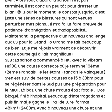
EMY : Alors tout d’abord la saison n’est pas
terminée, il est donc un peu tôt pour dresser un
bilan! 🙂 …Pour le moment, le constat jusqu’ici, c’est
juste une séries de blessures qui sont venues
perturber mes plans…. Il m’a fallut faire preuve de
patience, d’abnégation, et d’adaptabilité…
Maintenant, la perspective d’un nouveau challenge
aux US pour la Grand To Grand me fait beaucoup
de bien! Et je me réjouis vraiment de découvrir
cette course qui à l’air magnifique !
SEB : La saison a commencé à HK , avec la Vibram
HK100, une course correcte où je termine 16ème
(2ème Francais , le 1er étant Francois le Vainqueur).
S’en est suivi de petites courses de 15 à 30km pour
se régénérer dans le Sud puis une préparation pour
le MIUT. Là bas, une chute m’aura était fatale … Dos
bloqué, fini à l’hôpital. Beaucoup d’interrogations et
puis fin mai je gagne le Trail de Lure, format
48km/+2400m. Avec à nouveau une chute et une