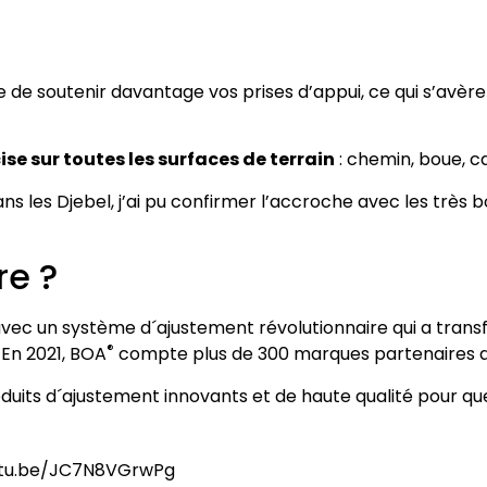
 de soutenir davantage vos prises d’appui, ce qui s’avèr
ise sur toutes les surfaces de terrain
: chemin, boue, ca
ns les Djebel, j’ai pu confirmer l’accroche avec les très
re ?
vec un système d´ajustement révolutionnaire qui a trans
®
 En 2021, BOA
compte plus de 300 marques partenaires 
oduits d´ajustement innovants et de haute qualité pour que
outu.be/JC7N8VGrwPg