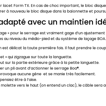
our lacet Form TX. En cas de choc important, le bloc disq
insérer à nouveau le bloc disque dans la baïonnette et pours
 adapté avec un maintien idé
Cage » pour le serrage est vraiment gage d’un ajustemen
es au niveau du médio-pied et du système de laçage BOA.
st délicat la toute première fois. Il faut prendre le cou
et » qui zigzague sur toute la languette.
out sur la partie extérieure grâce à la petite languette.
ter un pli avant d’actionner le serrage Boa®.
e provoque aucune gêne et se manie très facilement.
ensiez être à l’aise.
r la molette vers le haut (on entend un clac), le câble ser