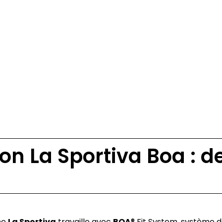
n La Sportiva Boa : de
ne
La Sportiva
travaille avec
BOA
® Fit System, système de