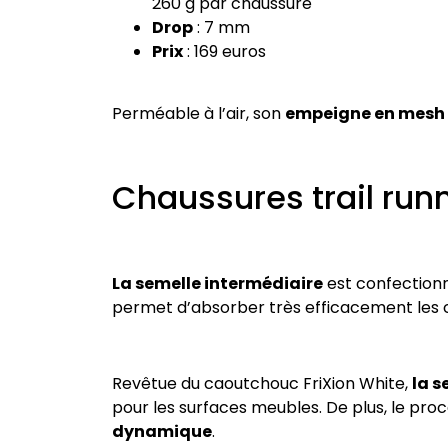
260 g par chaussure
Drop
: 7 mm
Prix
: 169 euros
Perméable à l’air, son
empeigne en mesh
Chaussures trail runn
La semelle intermédiaire
est confectionn
permet d’absorber très efficacement les ch
Revêtue du caoutchouc FriXion White,
la s
pour les surfaces meubles. De plus, le pr
dynamique
.