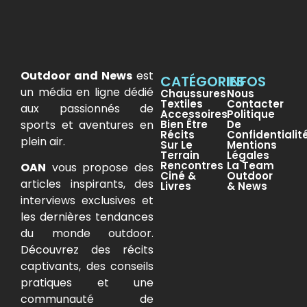
Outdoor and News
est
CATÉGORIES
INFOS
un média en ligne dédié
Chaussures
Nous
Textiles
Contacter
aux passionnés de
Accessoires
Politique
sports et aventures en
Bien Être
De
Récits
Confidentialit
plein air.
Sur Le
Mentions
Terrain
Légales
Rencontres
La Team
OAN
vous propose des
Ciné &
Outdoor
articles inspirants, des
Livres
& News
interviews exclusives et
les dernières tendances
du monde outdoor.
Découvrez des récits
captivants, des conseils
pratiques et une
communauté de